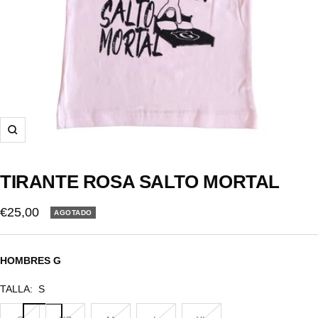
Zoom
TIRANTE ROSA SALTO MORTAL
Precio
€25,00
AGOTADO
de
venta
HOMBRES G
TALLA:
S