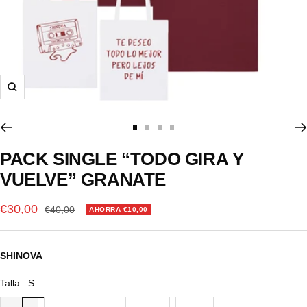
Zoom
Ir
Ir
Ir
Ir
a
a
a
a
PACK SINGLE “TODO GIRA Y
la
la
la
la
VUELVE” GRANATE
diapositiva
diapositiva
diapositiva
diapositiva
1
2
3
4
Precio
€30,00
Precio
€40,00
AHORRA €10,00
normal
de
venta
SHINOVA
Talla:
S