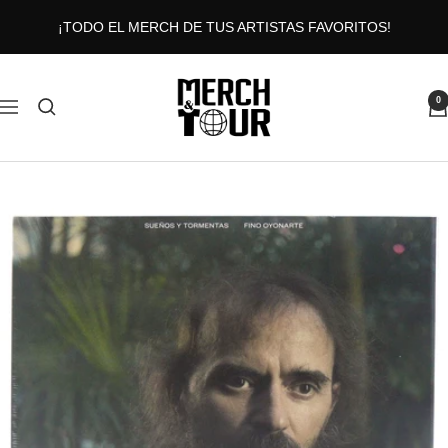
Saltar
¡TODO EL MERCH DE TUS ARTISTAS FAVORITOS!
al
contenido
MERCHANDTOUR
0
Navigación