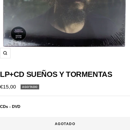
Zoom
LP+CD SUEÑOS Y TORMENTAS
Precio
€15,00
AGOTADO
de
venta
CDs - DVD
AGOTADO