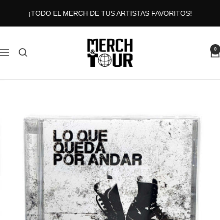
Saltar
¡TODO EL MERCH DE TUS ARTISTAS FAVORITOS!
al
contenido
MERCHANDTOUR
0
Navigación