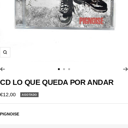
Zoom
Ir
Ir
Ir
a
a
a
CD LO QUE QUEDA POR ANDAR
la
la
la
diapositiva
diapositiva
diapositiva
Precio
€12,00
AGOTADO
1
2
3
de
venta
PIGNOISE