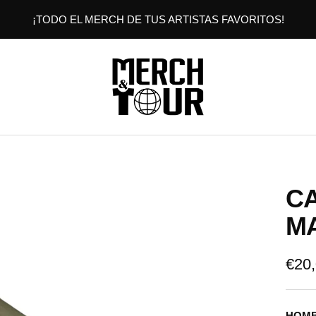
¡TODO EL MERCH DE TUS ARTISTAS FAVORITOS!
MERCHANDTOUR
C
M
Prec
€20
de
HOMB