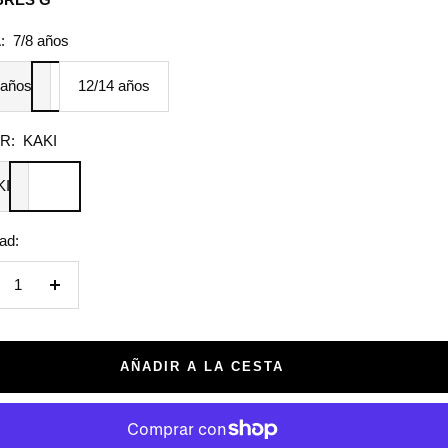
a
:
7/8 años
 años
12/14 años
R:
KAKI
KI
ad:
crecer
Aumentar
tidad
cantidad
AÑADIR A LA CESTA