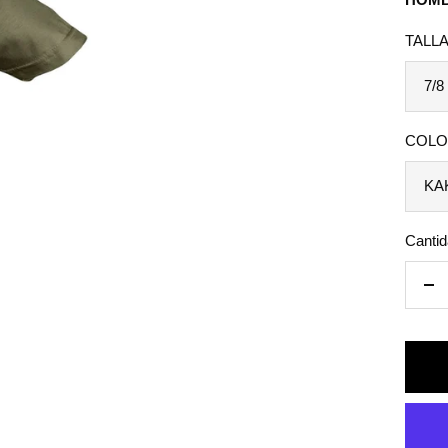
vent
TALLA
7/8
COLO
KA
Cantid
De
can