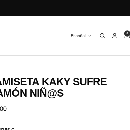
0
Idioma
Español
AMISETA KAKY SUFRE
AMÓN NIÑ@S
io
,00
RES G