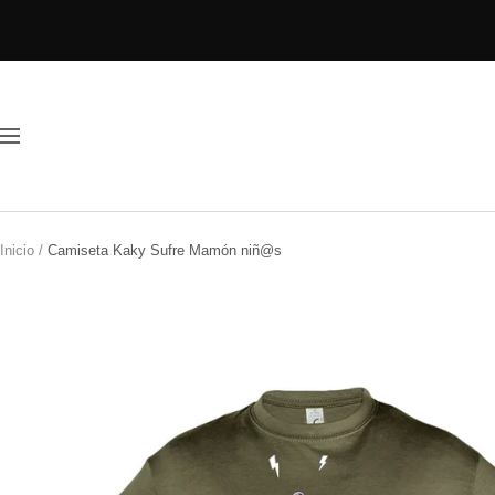
Saltar
al
contenido
Navigación
Inicio
Camiseta Kaky Sufre Mamón niñ@s