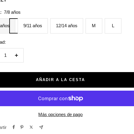
a
:
7/8 años
 años
9/11 años
12/14 años
M
L
ad:
crecer
Aumentar
tidad
cantidad
AÑADIR A LA CESTA
Más opciones de pago
rtir