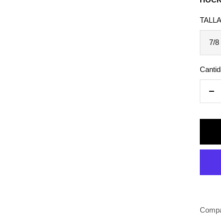
vent
TALLA
7/8
Cantid
De
can
Compa