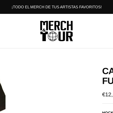
¡TODO EL MERCH DE TUS ARTISTAS FAVORITOS!
MERCHANDTOUR
CA
FU
Prec
€12
de
HOC