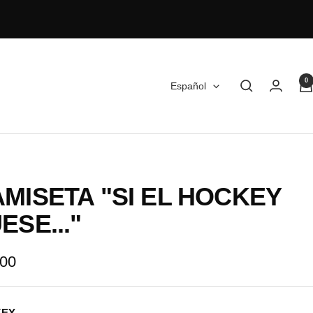
0
Idioma
Español
MISETA "SI EL HOCKEY
ESE..."
io
,00
KEY