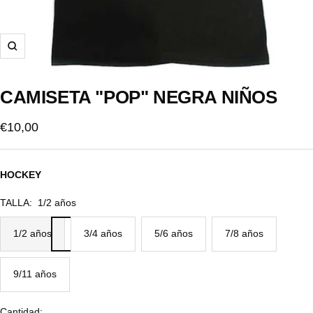
Zoom
CAMISETA "POP" NEGRA NIÑOS
Precio
€10,00
de
venta
HOCKEY
TALLA:
1/2 años
1/2 años
3/4 años
5/6 años
7/8 años
9/11 años
Cantidad: