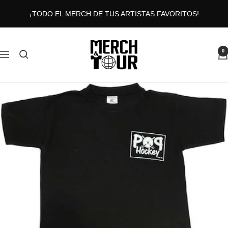
Saltar
¡TODO EL MERCH DE TUS ARTISTAS FAVORITOS!
al
contenido
MERCHANDTOUR
0
Navigación