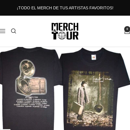
Saltar
¡TODO EL MERCH DE TUS ARTISTAS FAVORITOS!
al
contenido
MERCHANDTOUR
0
Navigación