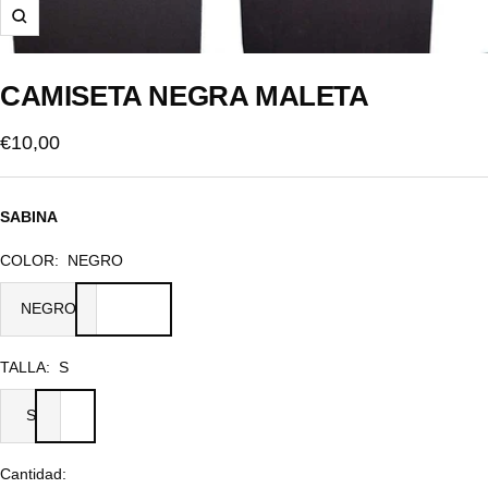
Zoom
CAMISETA NEGRA MALETA
Precio
€10,00
de
venta
SABINA
COLOR:
NEGRO
NEGRO
TALLA:
S
S
Cantidad: