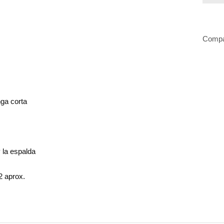
Compa
ga corta
 la espalda
2 aprox.