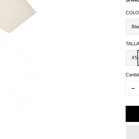
vent
COLO
Bla
TALLA
XS
Cantid
De
can