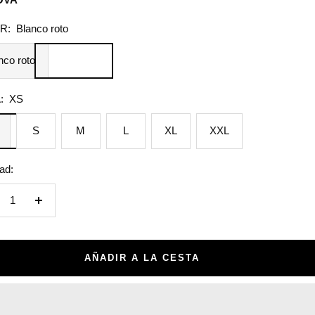
a
R:
Blanco roto
nco roto
:
XS
S
M
L
XL
XXL
ad:
crecer
Aumentar
tidad
cantidad
AÑADIR A LA CESTA