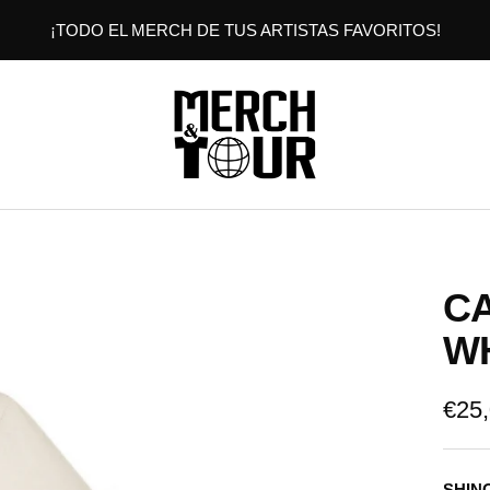
¡TODO EL MERCH DE TUS ARTISTAS FAVORITOS!
MERCHANDTOUR
CA
W
Prec
€25
de
SHIN