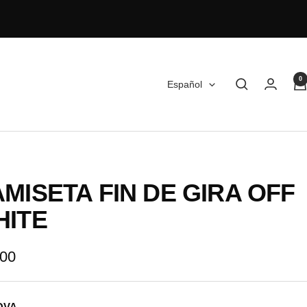
0
Idioma
Español
MISETA FIN DE GIRA OFF
HITE
io
,00
OVA