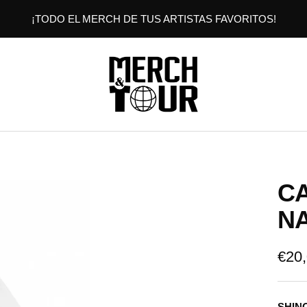
¡TODO EL MERCH DE TUS ARTISTAS FAVORITOS!
MERCHANDTOUR
CA
N
Prec
€20
de
SHIN