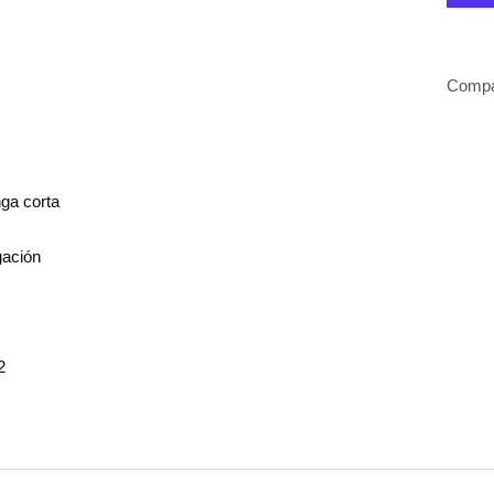
Compa
ga corta
gación
2