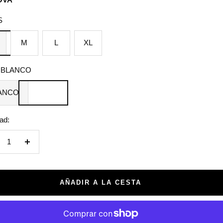
a
S
M
L
XL
BLANCO
ANCO
ad:
crecer
Aumentar
tidad
cantidad
AÑADIR A LA CESTA