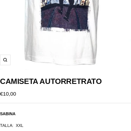
Zoom
CAMISETA AUTORRETRATO
Precio
€10,00
de
venta
SABINA
TALLA:
XXL