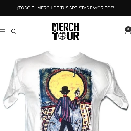
Saltar
¡TODO EL MERCH DE TUS ARTISTAS FAVORITOS!
al
contenido
MERCHANDTOUR
0
Navigación