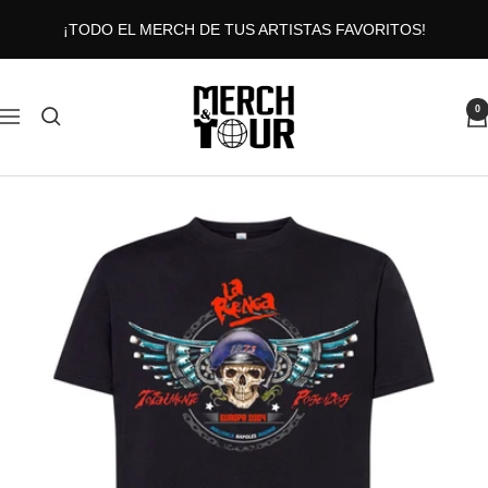
Saltar
¡TODO EL MERCH DE TUS ARTISTAS FAVORITOS!
al
contenido
MERCHANDTOUR
0
Navigación