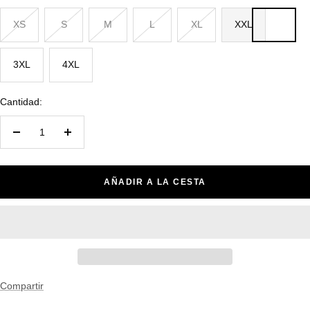
XS
S
M
L
XL
XXL
3XL
4XL
Cantidad:
Decrecer
Aumentar
cantidad
cantidad
AÑADIR A LA CESTA
Compartir