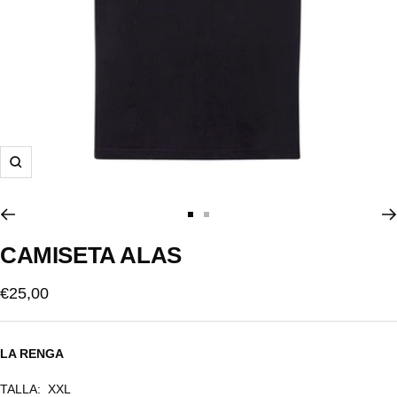
Zoom
Ir
Ir
a
a
CAMISETA ALAS
la
la
diapositiva
diapositiva
Precio
€25,00
1
2
de
venta
LA RENGA
TALLA:
XXL