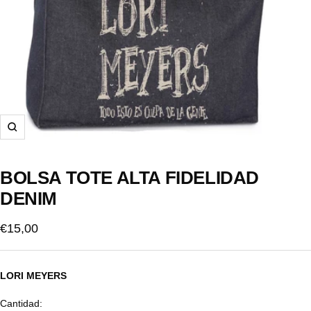
Zoom
BOLSA TOTE ALTA FIDELIDAD
DENIM
Precio
€15,00
de
venta
LORI MEYERS
Cantidad: