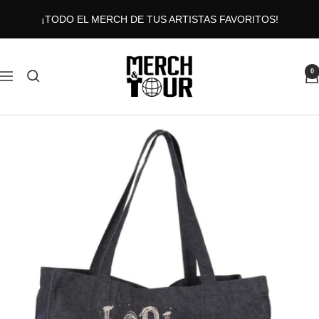
Saltar
¡TODO EL MERCH DE TUS ARTISTAS FAVORITOS!
al
contenido
MERCHANDTOUR
0
Navigación