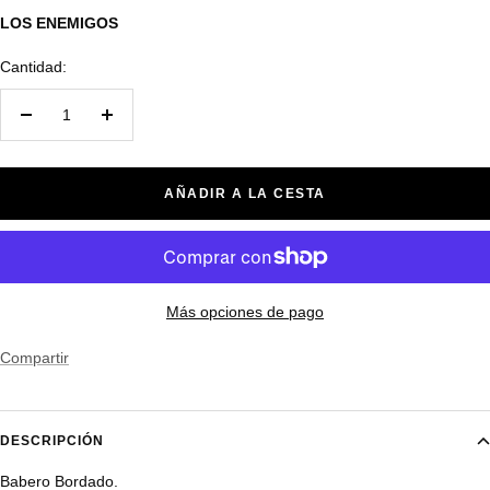
venta
LOS ENEMIGOS
Cantidad:
Decrecer
Aumentar
cantidad
cantidad
AÑADIR A LA CESTA
Más opciones de pago
Compartir
DESCRIPCIÓN
Babero Bordado.