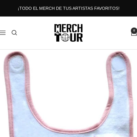
Saltar
¡TODO EL MERCH DE TUS ARTISTAS FAVORITOS!
al
contenido
MERCHANDTOUR
0
Navigación