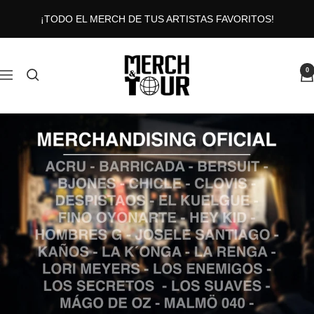
Saltar
¡TODO EL MERCH DE TUS ARTISTAS FAVORITOS!
al
contenido
MERCHANDTOUR
0
Navigación