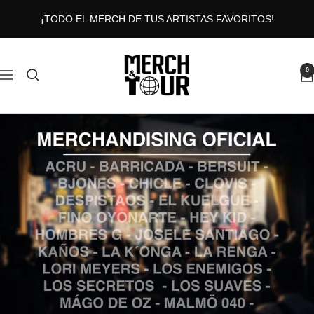
Saltar
¡TODO EL MERCH DE TUS ARTISTAS FAVORITOS!
al
contenido
MERCHANDTOUR
0
Navigación